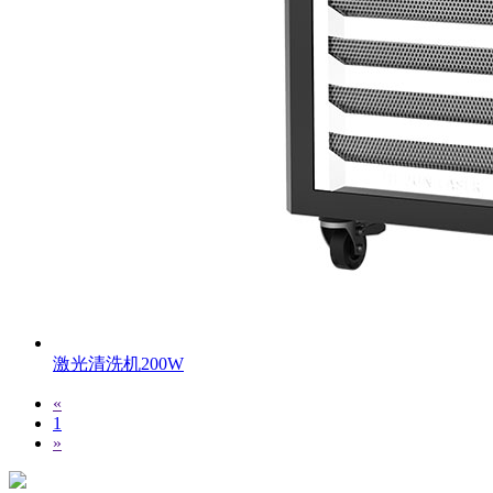
激光清洗机200W
«
1
»