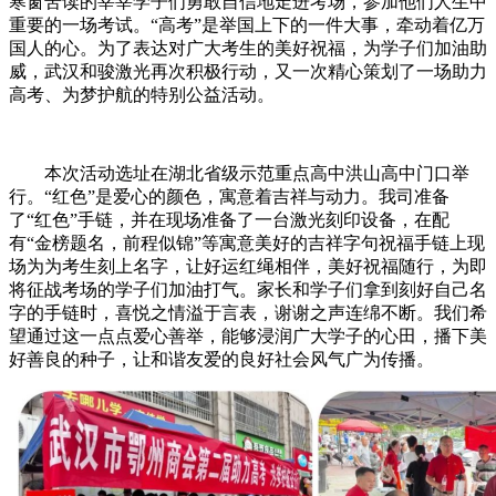
寒窗苦读的莘莘学子们勇敢自信地走进考场，参加他们人生中
重要的一场考试。“高考”是举国上下的一件大事，牵动着亿万
国人的心。为了表达对广大考生的美好祝福，为学子们加油助
威，武汉和骏激光再次积极行动，又一次精心策划了一场助力
高考、为梦护航的特别公益活动。
本次活动选址在湖北省级示范重点高中洪山高中门口举
行。“红色”是爱心的颜色，寓意着吉祥与动力。我司准备
了“红色”手链，并在现场准备了一台激光刻印设备，在配
有“金榜题名，前程似锦”等寓意美好的吉祥字句祝福手链上现
场为为考生刻上名字，让好运红绳相伴，美好祝福随行，为即
将征战考场的学子们加油打气。家长和学子们拿到刻好自己名
字的手链时，喜悦之情溢于言表，谢谢之声连绵不断。我们希
望通过这一点点爱心善举，能够浸润广大学子的心田，播下美
好善良的种子，让和谐友爱的良好社会风气广为传播。